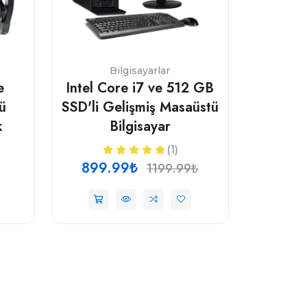
Bilgisayarlar
e
Intel Core i7 ve 512 GB
tü
SSD'li Gelişmiş Masaüstü
k
Bilgisayar
(1)
899.99₺
1199.99₺