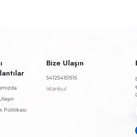
ı
Bize Ulaşın
lantılar
541254151515
ımızda
İstanbul
Ulaşın
ik Politikası