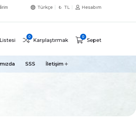
irim
Türkçe
₺ TL
Hesabım
0
0
Listesi
Karşılaştırmak
Sepet
ımızda
SSS
İletişim