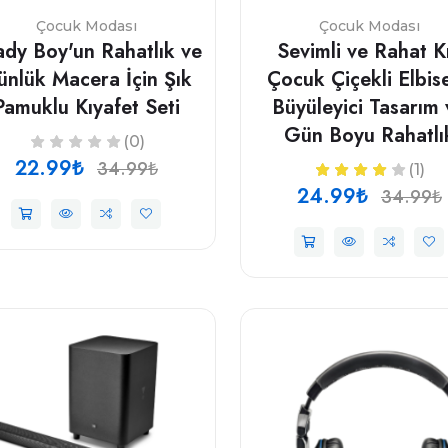
Çocuk Modası
Çocuk Modası
dy Boy'un Rahatlık ve
Sevimli ve Rahat K
nlük Macera İçin Şık
Çocuk Çiçekli Elbise
Pamuklu Kıyafet Seti
Büyüleyici Tasarım 
Gün Boyu Rahatlı
(0)
22.99₺
34.99₺
(1)
24.99₺
34.99₺