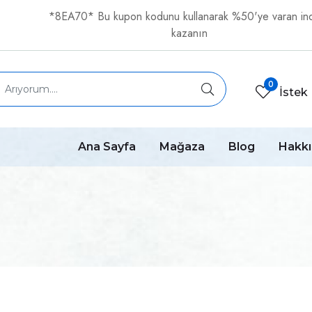
*8EA70* Bu kupon kodunu kullanarak %50'ye varan ind
kazanın
0
İstek 
Ana Sayfa
Mağaza
Blog
Hakk