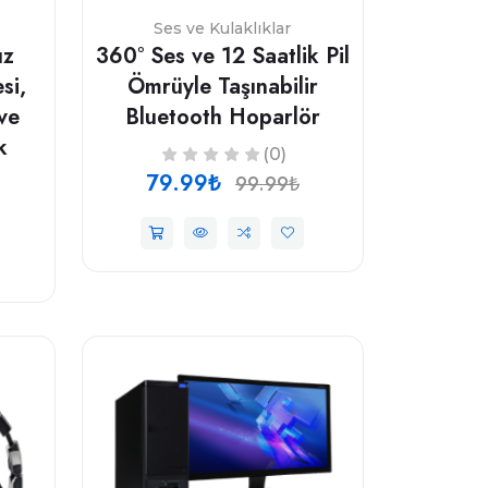
Ses ve Kulaklıklar
ız
360° Ses ve 12 Saatlik Pil
si,
Ömrüyle Taşınabilir
ve
Bluetooth Hoparlör
k
(0)
79.99₺
99.99₺