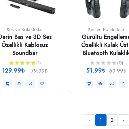
Ses ve Kulaklıklar
Ses ve Kulaklıklar
Derin Bas ve 3D Ses
Gürültü Engellem
Özellikli Kablosuz
Özellikli Kulak Üs
Soundbar
Bluetooth Kulaklı
(1)
(0)
129.99₺
51.99₺
179.99₺
69.99₺
‹
1
2
›