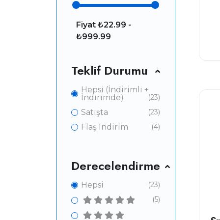
Fiyat
₺22.99 -
₺999.99
Teklif Durumu
Hepsi (İndirimli +
İndirimde)
(23)
Yen
Satışta
(23)
Flaş İndirim
(4)
Derecelendirme
Hepsi
(23)
(5)