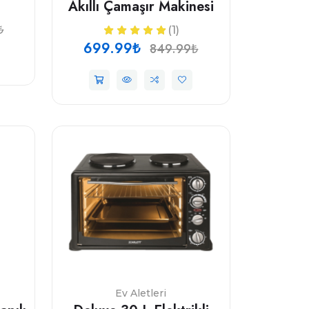
Akıllı Çamaşır Makinesi
₺
(1)
699.99₺
849.99₺
Ev Aletleri