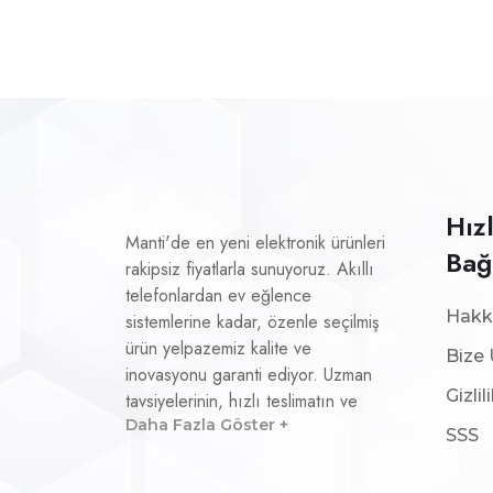
Hızl
Manti'de en yeni elektronik ürünleri
Bağ
rakipsiz fiyatlarla sunuyoruz. Akıllı
telefonlardan ev eğlence
Hakk
sistemlerine kadar, özenle seçilmiş
ürün yelpazemiz kalite ve
Bize 
inovasyonu garanti ediyor. Uzman
Gizlil
tavsiyelerinin, hızlı teslimatın ve
olağanüstü hizmetin keyfini çıkarın;
Daha Fazla Göster +
SSS
Manti ile bağlantıda kalın!