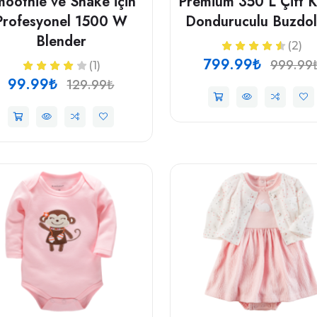
oothie ve Shake için
Premium 350 L Çift K
Profesyonel 1500 W
Donduruculu Buzdol
Blender
(2)
799.99₺
999.99
(1)
99.99₺
129.99₺