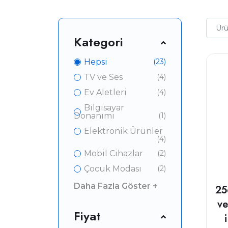
Kategori
Hepsi
(23)
TV ve Ses
(4)
Ev Aletleri
(4)
Bilgisayar
Donanımı
(1)
Elektronik Ürünler
(4)
Mobil Cihazlar
(2)
Çocuk Modası
(2)
Daha Fazla Göster +
25
ve
Fiyat