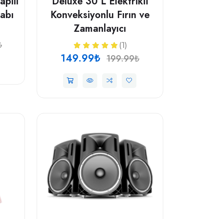
apılı
Deluxe 30 L Elektrikli
abı
Konveksiyonlu Fırın ve
Zamanlayıcı
₺
(1)
149.99₺
199.99₺