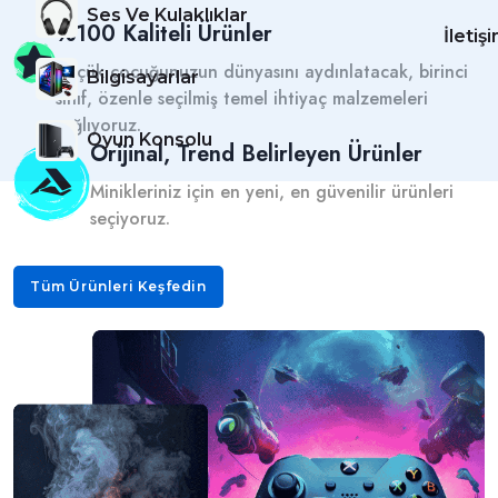
Ses Ve Kulaklıklar
%100 Kaliteli Ürünler
İletiş
Küçük çocuğunuzun dünyasını aydınlatacak, birinci
Bilgisayarlar
sınıf, özenle seçilmiş temel ihtiyaç malzemeleri
sağlıyoruz.
Oyun Konsolu
Orijinal, Trend Belirleyen Ürünler
Minikleriniz için en yeni, en güvenilir ürünleri
seçiyoruz.
Tüm Ürünleri Keşfedin