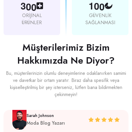
3
0
0
1
0
0
ORİJİNAL
GÜVENLİK
ÜRÜNLER
SAĞLANMASI
Müşterilerimiz Bizim
Hakkımızda Ne Diyor?
Bu, müşterilerinizin olumlu deneyimlerine odaklanırken samimi
ve davetkar bir ortam yaratır. Biraz daha spesifik veya
kişiselleştirilmiş bir şey isterseniz, lütfen bana bildirmekten
çekinmeyin!
Sarah Johnson
Moda Blog Yazarı