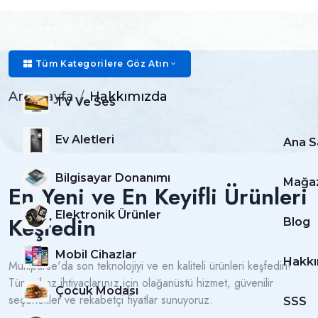
Hakkımızda
Tüm Kategorilere Göz Atın
Ana Sayfa
Hakkımızda
TV Ve Ses
Ev Aletleri
Ana S
Bilgisayar Donanımı
Mağa
En Yeni ve En Keyifli Ürünleri
Elektronik Ürünler
Keşfedin
Blog
Mobil Cihazlar
Hakkı
Multipurse'da son teknolojiyi ve en kaliteli ürünleri keşfedin!
Tüm cihaz ihtiyaçlarınız için olağanüstü hizmet, güvenilir
Çocuk Modası
seçenekler ve rekabetçi fiyatlar sunuyoruz.
SSS