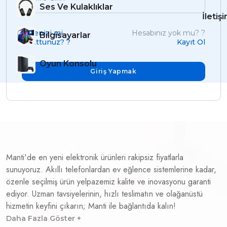
Ses Ve Kulaklıklar
İletiş
Şifrenizi mi
Hesabınız yok mu? ?
Bilgisayarlar
unuttunuz? ?
Kayıt Ol
Oyun Konsolu
Giriş Yapmak
Manti'de en yeni elektronik ürünleri rakipsiz fiyatlarla
sunuyoruz. Akıllı telefonlardan ev eğlence sistemlerine kadar,
özenle seçilmiş ürün yelpazemiz kalite ve inovasyonu garanti
ediyor. Uzman tavsiyelerinin, hızlı teslimatın ve olağanüstü
hizmetin keyfini çıkarın; Manti ile bağlantıda kalın!
Daha Fazla Göster +