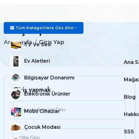
Giriş Yap
Tüm Kategorilere Göz Atın
Ana Sayfa
Giriş Yap
TV Ve Ses
Ev Aletleri
Ana S
Bilgisayar Donanımı
Mağa
Giriş yapmak
Elektronik Ürünler
Blog
Mobil Cihazlar
Hakkı
Çocuk Modası
SSS