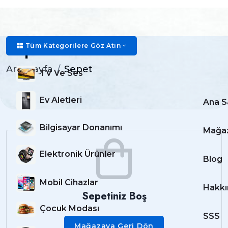
Sepet
Tüm Kategorilere Göz Atın
Ana Sayfa
Sepet
TV Ve Ses
Ev Aletleri
Ana S
Bilgisayar Donanımı
Mağa
Elektronik Ürünler
Blog
Mobil Cihazlar
Hakkı
Sepetiniz Boş
Çocuk Modası
SSS
Mağazaya Geri Dön