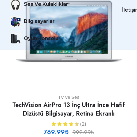
Ses Ve Kulaklıklar
İletiş
Bilgisayarlar
Oyun Konsolu
TV ve Ses
TechVision AirPro 13 İnç Ultra İnce Hafif
Dizüstü Bilgisayar, Retina Ekranlı
(2)
769.99₺
999.99₺