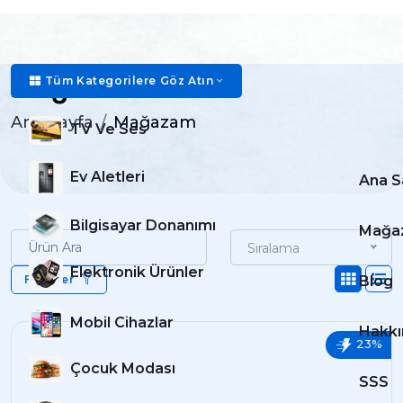
Mağazam
Tüm Kategorilere Göz Atın
Ana Sayfa
Mağazam
TV Ve Ses
Ev Aletleri
Ana S
Bilgisayar Donanımı
Mağa
Sıralama
Elektronik Ürünler
Filtreler
Blog
Mobil Cihazlar
Hakkı
23%
Çocuk Modası
SSS