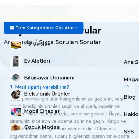
Sıkça Sorulan Sorular
Tüm Kategorilere Göz Atın
Ana Sayfa
Sıkça Sorulan Sorular
TV Ve Ses
Ev Aletleri
Ana S
Bilgisayar Donanımı
Mağa
1. Nasıl sipariş verebilirim?
Elektronik Ürünler
Blog
Sipariş vermek için ürün kategorilerimize göz atın, satın
almak istediğiniz ürünleri seçin ve alışveriş sepetinize
Mobil Cihazlar
ekleyin. Hazır olduğunuzda, sepet simgesine tıklayın,
Hakkı
siparişinizi inceleyin ve ödeme adımına geçin. Kargo ve
Çocuk Modası
ödeme bilgilerinizi girmeniz istenecektir. Ödemeniz
SSS
onaylandıktan sonra, sipariş bilgilerinizi içeren bir e-posta