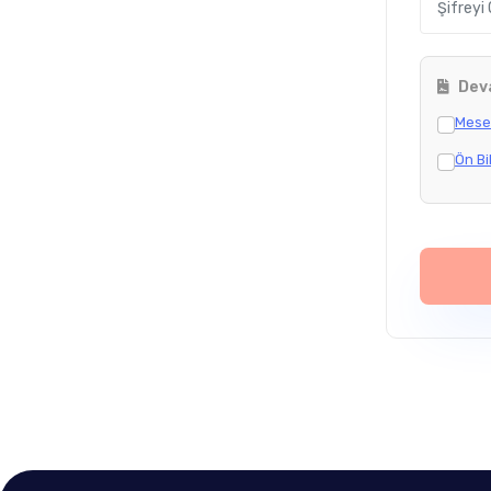
Deva
Mesef
Ön Bi