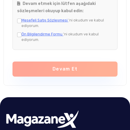
Devam etmek için lütfen aşağıdaki
sözleşmeleri okuyup kabul edin:
Mesefeli Satış Sözleşmesi
'ni okudum ve kabul
ediyorum.
Ön Bilgilendirme Formu
'ni okudum ve kabul
ediyorum.
Devam Et