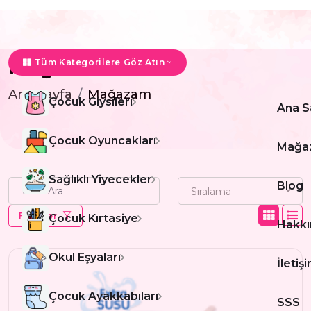
Mağazam
Tüm Kategorilere Göz Atın
Ana Sayfa
Mağazam
Çocuk Giysileri
Ana S
Çocuk Oyuncakları
Mağa
Sağlıklı Yiyecekler
Blog
Sıralama
Filtreler
Çocuk Kırtasiye
Hakkı
Okul Eşyaları
İletiş
Çocuk Ayakkabıları
SSS