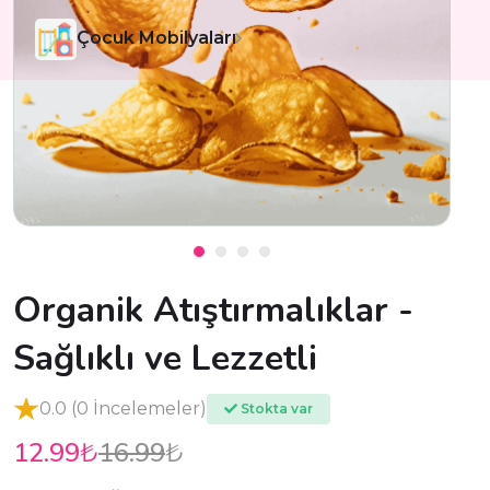
Çocuk Mobilyaları
Organik Atıştırmalıklar -
Sağlıklı ve Lezzetli
0.0 (0 İncelemeler)
Stokta var
12.99
16.99
₺
₺