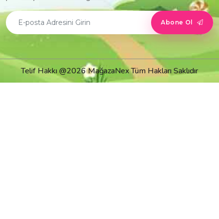
Abone Ol
Telif Hakkı @2026 MağazaNex Tüm Hakları Saklıdır