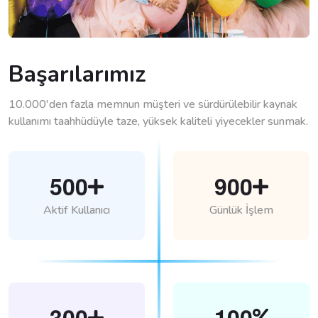
Başarılarımız
10.000'den fazla memnun müşteri ve sürdürülebilir kaynak
kullanımı taahhüdüyle taze, yüksek kaliteli yiyecekler sunmak.
5
0
0
9
0
0
Aktif Kullanıcı
Günlük İşlem
3
0
0
1
0
0