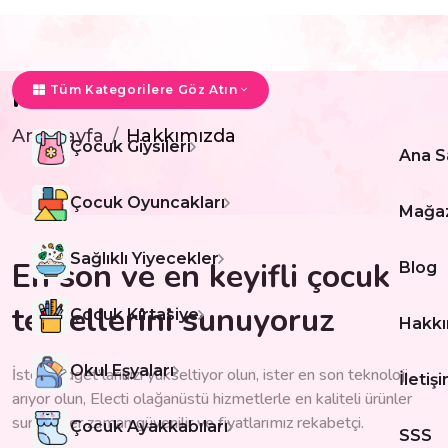
Hakkımızda
Tüm Kategorilere Göz Atın
Ana Sayfa
Hakkımızda
Çocuk Giysileri
Ana S
Çocuk Oyuncakları
Mağa
Sağlıklı Yiyecekler
En son ve en keyifli çocuk
Blog
temellerini sunuyoruz
Çocuk Kırtasiye
Hakkı
Okul Eşyaları
İster gadget'larınızı yükseltiyor olun, ister en son teknoloji
İletiş
arıyor olun, Electi olağanüstü hizmetlerle en kaliteli ürünler
sunar. Her zaman güvenilir ve fiyatlarımız rekabetçi.
Çocuk Ayakkabıları
SSS