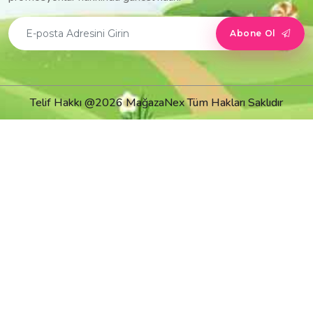
Abone Ol
Telif Hakkı @2026 MağazaNex Tüm Hakları Saklıdır