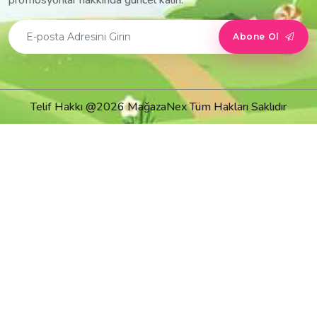
promosyonlar hakkında güncel kalın.
Abone Ol
Telif Hakkı @2026 MağazaNex Tüm Hakları Saklıdır