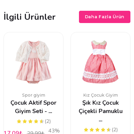
İlgili Ürünler
Daha Fazla Ürün
Spor giyim
Kız Çocuk Giyim
Çocuk Aktif Spor
Şık Kız Çocuk
Giyim Seti - ...
Çiçekli Pamuklu
...
(2)
(2)
43%
17.09₺
29.99₺