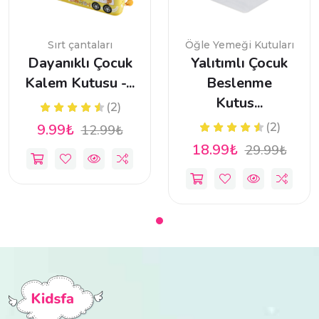
Sırt çantaları
Öğle Yemeği Kutuları
Dayanıklı Çocuk
Yalıtımlı Çocuk
Kalem Kutusu -...
Beslenme
Kutus...
(2)
9.99₺
(2)
12.99₺
18.99₺
29.99₺