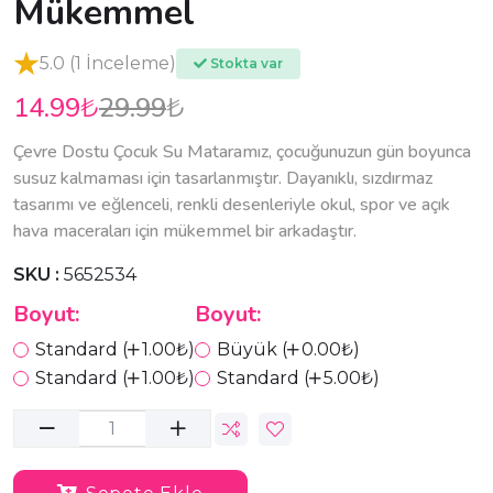
Mükemmel
5.0 (1 İnceleme)
Stokta var
14.99
29.99
₺
₺
Çevre Dostu Çocuk Su Mataramız, çocuğunuzun gün boyunca
susuz kalmaması için tasarlanmıştır. Dayanıklı, sızdırmaz
tasarımı ve eğlenceli, renkli desenleriyle okul, spor ve açık
hava maceraları için mükemmel bir arkadaştır.
SKU :
5652534
Boyut:
Boyut:
Standard (
1.00₺)
Büyük (
0.00₺)
Standard (
1.00₺)
Standard (
5.00₺)