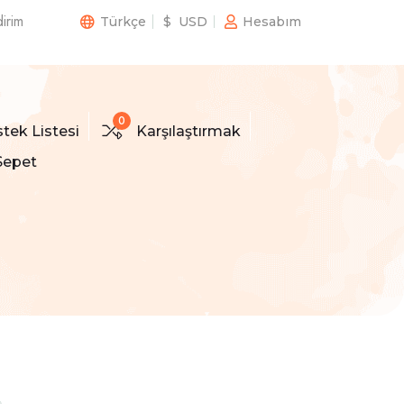
irim
Türkçe
$ USD
Hesabım
0
stek Listesi
Karşılaştırmak
epet