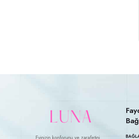
Fay
Bağ
BAĞL
Evinizin konforunu ve zarafetini