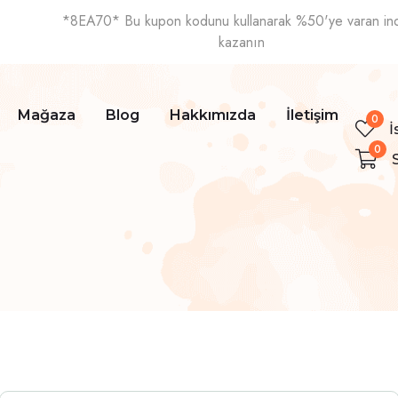
*8EA70* Bu kupon kodunu kullanarak %50'ye varan ind
kazanın
Mağaza
Blog
Hakkımızda
İletişim
0
İ
0
S