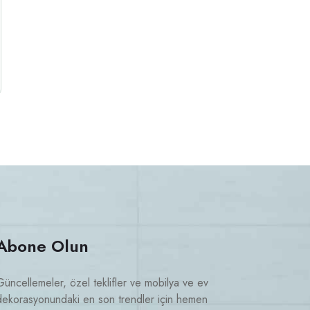
Abone Olun
Güncellemeler, özel teklifler ve mobilya ve ev
dekorasyonundaki en son trendler için hemen