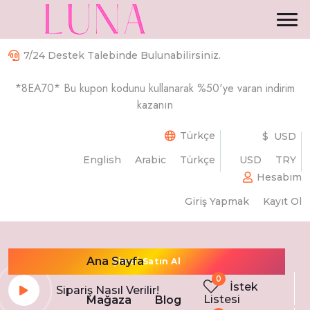
7/24 Destek Talebinde Bulunabilirsiniz.
Eviniz için
Yenilikçi
Harika
*8EA70* Bu kupon kodunu kullanarak %50'ye varan indirim
Ürünler
Harika Tasarımlı
Ürünler
kazanın
Sizler için
Mutluluk yaratıyoruz ve sizden istediklerimizi elde
Türkçe
$ USD
etmenizi sağlıyoruz, Evinizi daha güzel hale
English
Arabic
Türkçe
USD
TRY
getiriyoruz.
Mutluluk yaratıyoruz ve sizden istediklerimizi elde
Hesabım
etmenizi sağlıyoruz, Evinizi daha güzel hale
Giriş Yapmak
Kayıt Ol
getiriyoruz.
Ana Sayfa
Şimdi Satın Al
0
İstek
Sipariş Nasıl Verilir!
Şimdi Satın Al
Listesi
Mağaza
Blog