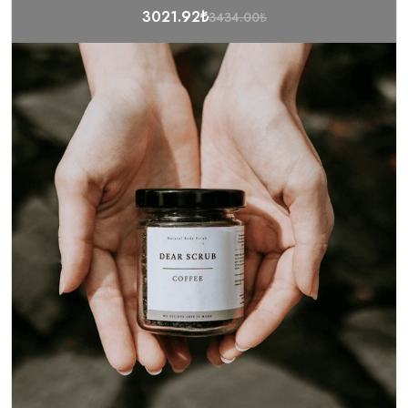
3021.92₺
3434.00₺