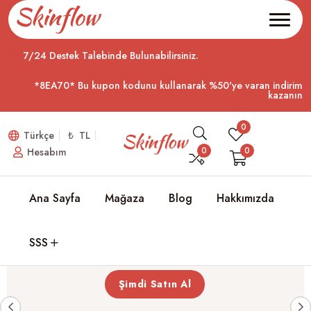
7/24 Destek Talebinde Bulunabilirsiniz.
*8EA70* Bu kupon kodunu kullanarak %50'ye varan indirim
kazanın
0
Türkçe
₺ TL
0
0
Hesabım
Her Gün Cildinizde Kendinize
Ana Sayfa
Mağaza
Blog
Hakkımızda
Güvenin
SSS
Cilt bakımının etkili ve besleyici olması gerektiğine inanıyoruz.
Şimdi Satın Al