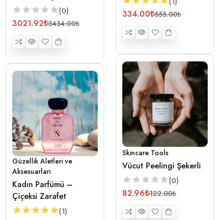
(1)
(0)
334.00₺
555.00₺
3021.92₺
3434.00₺
Skincare Tools
Güzellik Aletleri ve
Vücut Peelingi Şekerli
Aksesuarları
(0)
Kadın Parfümü –
82.96₺
122.00₺
Çiçeksi Zarafet
(1)