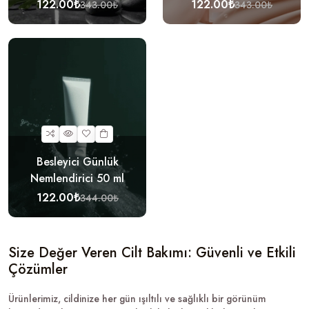
122.00₺
122.00₺
343.00₺
343.00₺
Besleyici Günlük
Nemlendirici 50 ml
122.00₺
344.00₺
Size Değer Veren Cilt Bakımı: Güvenli ve Etkili
Çözümler
Ürünlerimiz, cildinize her gün ışıltılı ve sağlıklı bir görünüm