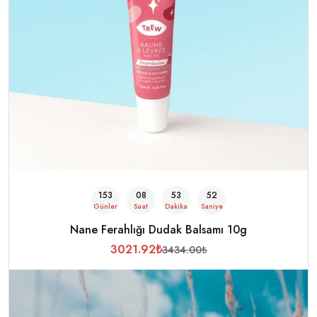
153
08
53
49
Günler
Saat
Dakika
Saniye
Nane Ferahlığı Dudak Balsamı 10g
3021.92₺
3434.00₺