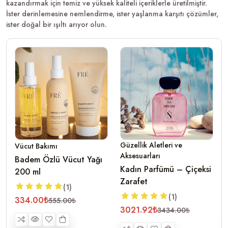
kazandırmak için temiz ve yüksek kaliteli içeriklerle üretilmiştir.
İster derinlemesine nemlendirme, ister yaşlanma karşıtı çözümler,
ister doğal bir ışıltı arıyor olun.
Güzellik Aletleri ve
Vücut Bakımı
Aksesuarları
Badem Özlü Vücut Yağı
Kadın Parfümü – Çiçeksi
200 ml
Zarafet
(1)
(1)
334.00₺
555.00₺
3021.92₺
3434.00₺