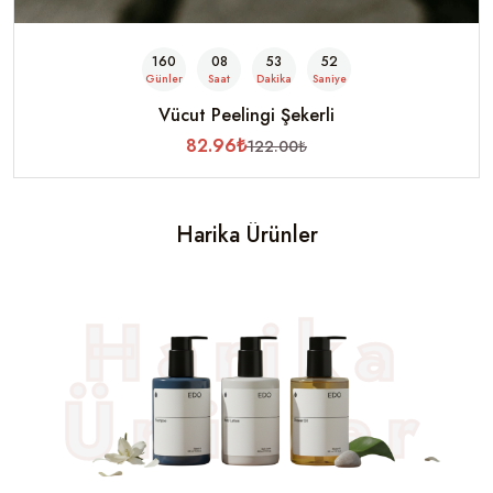
160
08
53
49
Günler
Saat
Dakika
Saniye
Vücut Peelingi Şekerli
82.96₺
122.00₺
Harika Ürünler
Harika
Ürünler