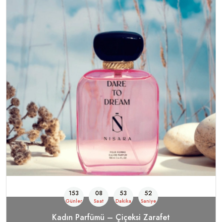
153
08
53
49
Günler
Saat
Dakika
Saniye
Kadın Parfümü – Çiçeksi Zarafet