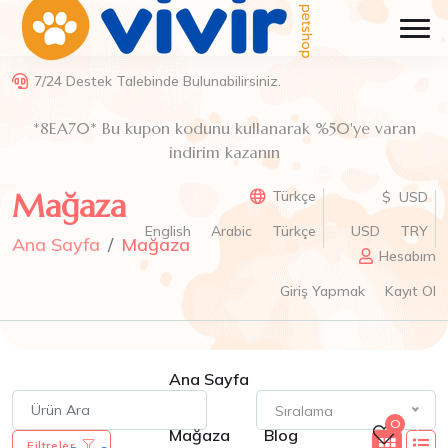
7/24 Destek Talebinde Bulunabilirsiniz.
*8EA70* Bu kupon kodunu kullanarak %50'ye varan
indirim kazanın
Mağaza
Türkçe
$ USD
English
Arabic
Türkçe
USD
TRY
Ana Sayfa
Mağaza
Hesabım
Giriş Yapmak
Kayıt Ol
Ana Sayfa
Sıralama
0
Mağaza
Blog
Filtreler