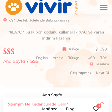
7/24 Destek Talebinde Bulunabilirsiniz.
*8EA70* Bu kupon kodunu kullanarak %50'ye varan
indirim kazanın
SSS
Türkçe
$ USD
English
Arabic
Türkçe
USD
TRY
Ana Sayfa
SSS
Hesabım
Giriş Yapmak
Kayıt Ol
Ana Sayfa
Siparişim Ne Kadar Sürede Gelir?
0
Mağaza
Blog