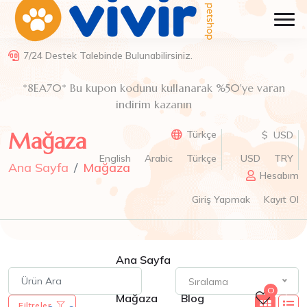
7/24 Destek Talebinde Bulunabilirsiniz.
*8EA70* Bu kupon kodunu kullanarak %50'ye varan
indirim kazanın
Mağaza
Türkçe
$ USD
English
Arabic
Türkçe
USD
TRY
Ana Sayfa
Mağaza
Hesabım
Giriş Yapmak
Kayıt Ol
Ana Sayfa
Sıralama
0
Mağaza
Blog
Filtreler