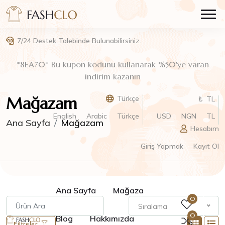
7/24 Destek Talebinde Bulunabilirsiniz.
*8EA70* Bu kupon kodunu kullanarak %50'ye varan
indirim kazanın
Mağazam
Türkçe
₺ TL
English
Arabic
Türkçe
USD
NGN
TL
Ana Sayfa
Mağazam
Hesabım
Giriş Yapmak
Kayıt Ol
Ana Sayfa
Mağaza
0
Sıralama
0
Blog
Hakkımızda
Filtreler