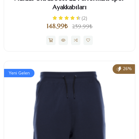
Ayakkabıları
(2)
148.99₺
259.99₺
26%
Yeni Gelen