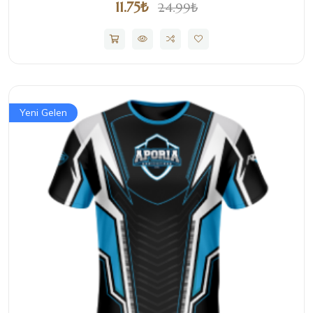
11.75₺
24.99₺
Yeni Gelen