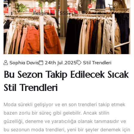
0
İletişim
SSS
Sophia Davis
24th Jul ,2025
Stil Trendleri
Bu Sezon Takip Edilecek Sıcak
Stil Trendleri
Moda sürekli gelişiyor ve en son trendleri takip etmek
bazen zorlu bir süreç gibi gelebilir. Ancak stilin
güzelliği, deneme ve yaratıcılığa olanak tanımasıdır ve
bu sezonun moda trendleri, yeni bir şeyler denemek için