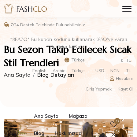
7/24 Destek Talebinde Bulunabilirsiniz.
*8EA70* Bu kupon kodunu kullanarak %50'ye varan
Bu Sezon Takip Edilecek Sıcak
indirim kazanın
Stil Trendleri
Türkçe
₺ TL
English
Arabic
Türkçe
USD
NGN
TL
Ana Sayfa
Blog Detayları
Hesabım
Giriş Yapmak
Kayıt Ol
Ana Sayfa
Mağaza
0
0
Blog
Hakkımızda