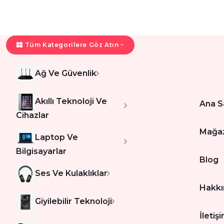
Tüm Kategorilere Göz Atın
Ağ Ve Güvenlik
Akıllı Teknoloji Ve
Ana S
Cihazlar
Mağa
Laptop Ve
Bilgisayarlar
Blog
Ses Ve Kulaklıklar
Hakkı
Giyilebilir Teknoloji
İletiş