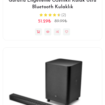
Gürültü Engelleme Özellikli Kulak Üstü
Bluetooth Kulaklık
(2)
51.29₺
89.99₺