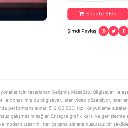
Sepete Ekle
Şimdi Paylaş :
yoneller için tasarlanan Gelişmiş Masaüstü Bilgisayar ile eşs
ile donatılmış bu bilgisayar, ister video düzenliyor, ister 
zında performans sunar. 512 GB SSD, hızlı önyükleme süreler
suz çalışmasını sağlar. Entegre grafik kartı ve genişletme 
 Şık ve modern tasarımı, her çalışma alanına kusursuz bir şek