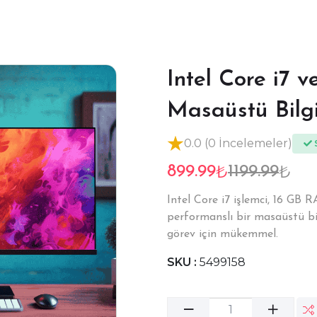
Intel Core i7 v
Masaüstü Bilg
0.0 (0 İncelemeler)
S
₺
₺
899.99
1199.99
Intel Core i7 işlemci, 16 GB 
performanslı bir masaüstü bil
görev için mükemmel.
SKU :
5499158