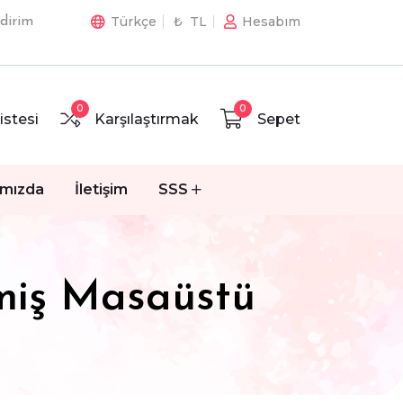
Türkçe
₺ TL
Hesabım
dirim
0
0
istesi
Karşılaştırmak
Sepet
ımızda
İletişim
SSS
şmiş Masaüstü