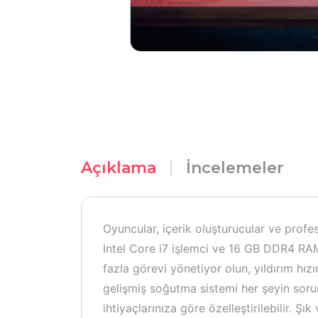
Açıklama
İncelemeler
Oyuncular, içerik oluşturucular ve profes
Intel Core i7 işlemci ve 16 GB DDR4 RAM 
fazla görevi yönetiyor olun, yıldırım hı
gelişmiş soğutma sistemi her şeyin sorun
ihtiyaçlarınıza göre özelleştirilebilir.