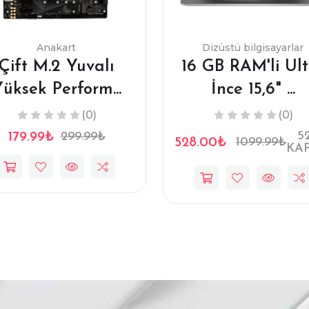
Anakart
Dizüstü bilgisayarlar
Çift M.2 Yuvalı
16 GB RAM'li Ult
üksek Perform...
İnce 15,6" ...
(0)
(0)
5
179.99₺
299.99₺
528.00₺
1099.99₺
KAP