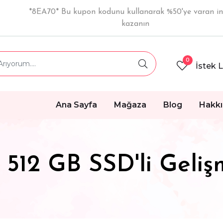
*8EA70* Bu kupon kodunu kullanarak %50'ye varan in
kazanın
0
İstek L
Ana Sayfa
Mağaza
Blog
Hakk
e 512 GB SSD'li Geli