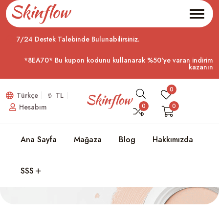
7/24 Destek Talebinde Bulunabilirsiniz.
*8EA70* Bu kupon kodunu kullanarak %50'ye varan indirim
kazanın
0
Türkçe
₺ TL
0
0
Hesabım
Ana Sayfa
Mağaza
Blog
Hakkımızda
Mağazam
Ana Sayfa
Mağazam
SSS