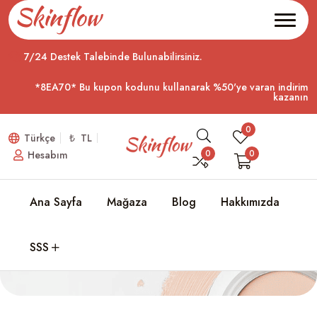
7/24 Destek Talebinde Bulunabilirsiniz.
*8EA70* Bu kupon kodunu kullanarak %50'ye varan indirim
kazanın
0
Türkçe
₺ TL
0
0
Hesabım
Ana Sayfa
Mağaza
Blog
Hakkımızda
Sepet
Ana Sayfa
Sepet
SSS