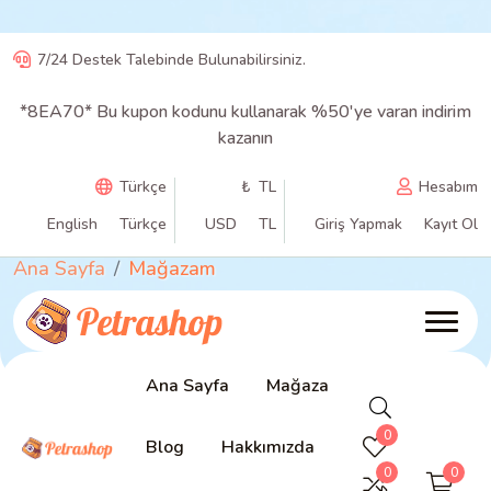
7/24 Destek Talebinde Bulunabilirsiniz.
*8EA70* Bu kupon kodunu kullanarak %50'ye varan indirim
kazanın
Türkçe
₺ TL
Hesabım
Mağazam
English
Türkçe
USD
TL
Giriş Yapmak
Kayıt Ol
Ana Sayfa
Mağazam
Ana Sayfa
Mağaza
0
Blog
Hakkımızda
Sıralama
0
0
Filtreler