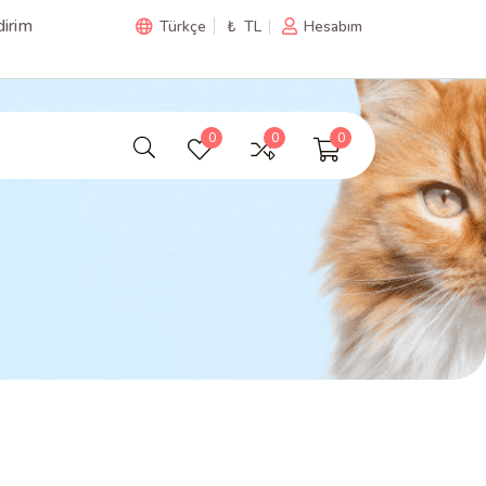
irim
Türkçe
₺ TL
Hesabım
0
0
0