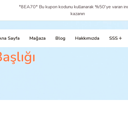
*8EA70* Bu kupon kodunu kullanarak %50'ye varan ind
kazanın
Ana Sayfa
Mağaza
Blog
Hakkımızda
SSS
aşlığı