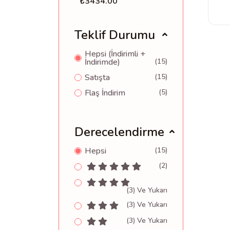
₺3434.00
Teklif Durumu
Hepsi (İndirimli +
İndirimde)
(15)
Satışta
(15)
Flaş İndirim
(5)
Derecelendirme
Hepsi
(15)
(2)
(3) Ve Yukarı
(3) Ve Yukarı
(3) Ve Yukarı