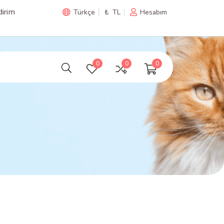
irim
Türkçe
₺ TL
Hesabım
0
0
0