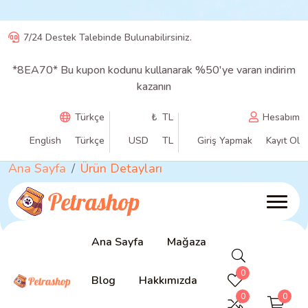
7/24 Destek Talebinde Bulunabilirsiniz.
*8EA70* Bu kupon kodunu kullanarak %50'ye varan indirim
kazanın
Okyanus Balığı Gevrek
Türkçe
₺ TL
Hesabım
Mama (7 kg)
English
Türkçe
USD
TL
Giriş Yapmak
Kayıt Ol
Ana Sayfa
Ürün Detayları
Ana Sayfa
Mağaza
0
Blog
Hakkımızda
0
0