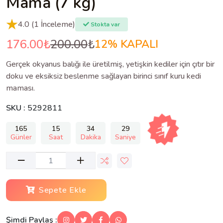
Mama (7 kg)
4.0 (1 İnceleme)
Stokta var
176.00
₺
200.00
₺
12% KAPALI
Gerçek okyanus balığı ile üretilmiş, yetişkin kediler için çıtır bir
doku ve eksiksiz beslenme sağlayan birinci sınıf kuru kedi
maması.
SKU :
5292811
165
15
34
28
Günler
Saat
Dakika
Saniye
Sepete Ekle
Şimdi Paylaş :