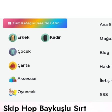
Tüm Kategorilere Göz Atın
Ana S
Erkek
Kadın
Mağa
Çocuk
Blog
Çanta
Hakkı
Aksesuar
İletiş
Oyuncak
SSS
Skip Hop Baykuşlu Sırt