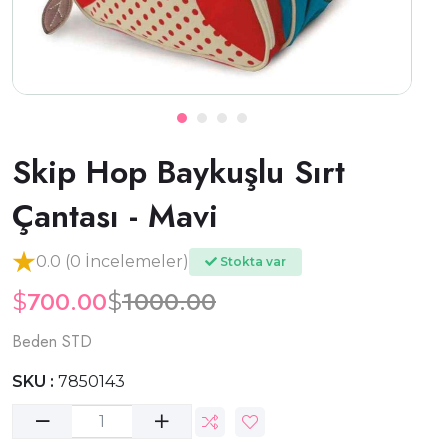
Skip Hop Baykuşlu Sırt
Çantası - Mavi
0.0 (0 İncelemeler)
Stokta var
700.00
1000.00
$
$
Beden STD
SKU :
7850143