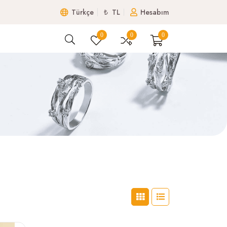
Türkçe
₺ TL
Hesabım
0
0
0