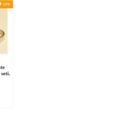
23%
ste
seti.