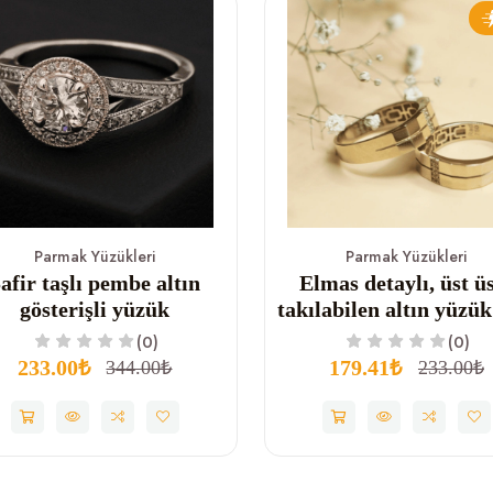
Parmak Yüzükleri
Parmak Yüzükleri
afir taşlı pembe altın
Elmas detaylı, üst ü
gösterişli yüzük
takılabilen altın yüzük 
(0)
(0)
233.00₺
179.41₺
344.00₺
233.00₺