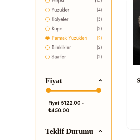
Hepsi
(15)
Yüzükler
(4)
Kolyeler
(3)
Küpe
(2)
Parmak Yüzükleri
(2)
Bileklikler
(2)
Saatler
(2)
Fiyat
S
Fiyat
₺122.00 -
₺450.00
Teklif Durumu