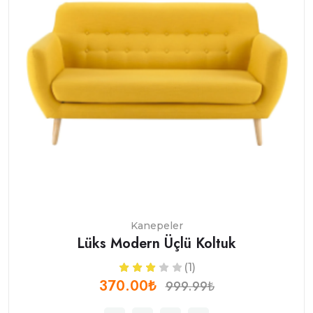
Kanepeler
Lüks Modern Üçlü Koltuk
(1)
370.00₺
999.99₺