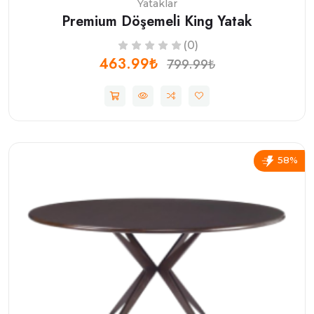
Yataklar
Premium Döşemeli King Yatak
(0)
463.99₺
799.99₺
58%