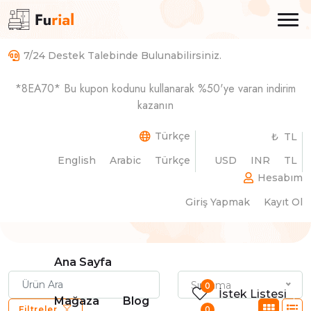
7/24 Destek Talebinde Bulunabilirsiniz.
*8EA70* Bu kupon kodunu kullanarak %50'ye varan indirim
kazanın
Mağazam
Türkçe
₺ TL
English
Arabic
Türkçe
USD
INR
TL
Ana Sayfa
Mağazam
Hesabım
Giriş Yapmak
Kayıt Ol
Ana Sayfa
Sıralama
0
İstek Listesi
Mağaza
Blog
0
Filtreler