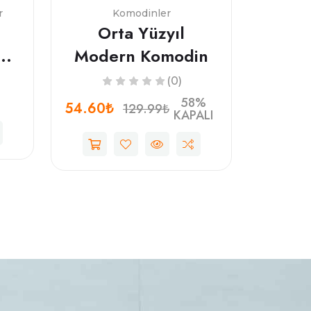
r
Komodinler
Orta Yüzyıl
..
Modern Komodin
(0)
58%
54.60₺
129.99₺
KAPALI