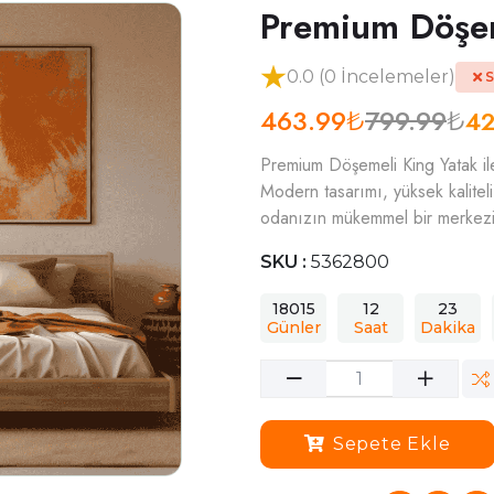
Premium Döşe
0.0 (0 İncelemeler)
S
463.99
799.99
4
₺
₺
Premium Döşemeli King Yatak ile
Modern tasarımı, yüksek kalitel
odanızın mükemmel bir merkezi
SKU :
5362800
18015
12
23
Günler
Saat
Dakika
Sepete Ekle