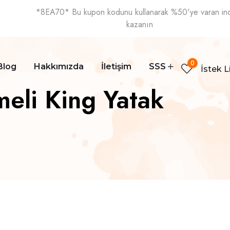
*8EA70* Bu kupon kodunu kullanarak %50'ye varan ind
kazanın
0
Blog
Hakkımızda
İletişim
SSS
İstek L
eli King Yatak