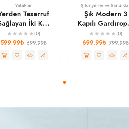
Yataklar
Şifonyerler ve Sandıkla
Yerden Tasarruf
Şık Modern 3
Sağlayan İki K...
Kapılı Gardırop.
(0)
(0)
599.99₺
699.99₺
699.99₺
799.99₺