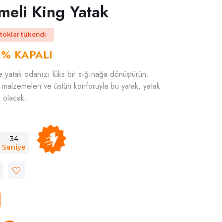
meli King Yatak
toklar tükendi
2% KAPALI
 yatak odanızı lüks bir sığınağa dönüştürün.
i malzemeleri ve üstün konforuyla bu yatak, yatak
 olacak.
33
Saniye