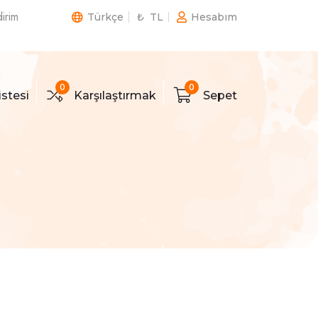
irim
Türkçe
₺ TL
Hesabım
0
0
istesi
Karşılaştırmak
Sepet