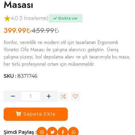
Masası
4.0 (1 İnceleme)
Stokta var
399.99
459.99
₺
₺
Konfor, verimlilik ve modern stil için tasarlanan Ergonomik
Yönetici Ofis Masası ile çalışma alanınızı geliştirin. Geniş
çalışma yüzeyi, bol depolama alanı ve şık tasarımıyla bu masa,
her türlü profesyonel ortam için mükemmeldir.
SKU :
8371746
Sepete Ekle
Şimdi Paylaş :