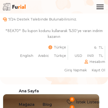
7/24 Destek Talebinde Bulunabilirsiniz.
*8EA70* Bu kupon kodunu kullanarak %50'ye varan indirim
Ergonomik Yönetici Ofis
kazanın
Masası
Türkçe
₺ TL
English
Arabic
Türkçe
USD
INR
TL
Ana Sayfa
Ürün Detayları
Hesabım
Giriş Yapmak
Kayıt Ol
Ana Sayfa
0
İstek Listesi
Mağaza
Blog
0