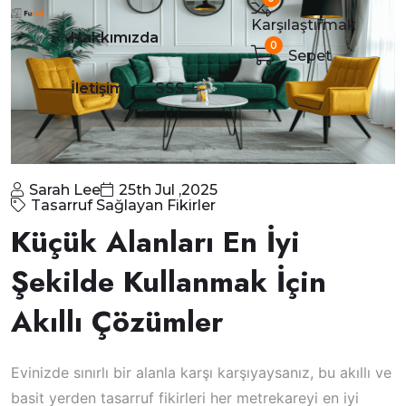
Karşılaştırmak
Hakkımızda
0
Sepet
İletişim
SSS
Sarah Lee
25th Jul ,2025
Tasarruf Sağlayan Fikirler
Küçük Alanları En İyi
Şekilde Kullanmak İçin
Akıllı Çözümler
Evinizde sınırlı bir alanla karşı karşıyaysanız, bu akıllı ve
basit yerden tasarruf fikirleri her metrekareyi en iyi