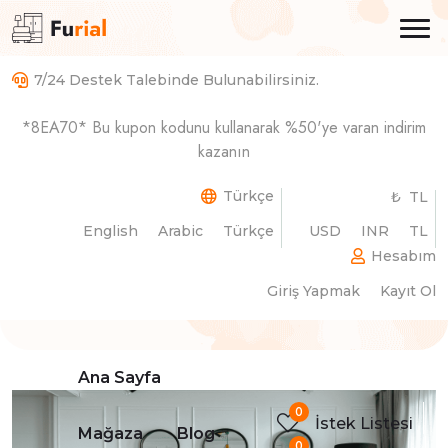
7/24 Destek Talebinde Bulunabilirsiniz.
Küçük Alanları En İyi Şekilde
*8EA70* Bu kupon kodunu kullanarak %50'ye varan indirim
Kullanmak İçin Akıllı
kazanın
Çözümler
Türkçe
₺ TL
English
Arabic
Türkçe
USD
INR
TL
Ana Sayfa
Blog Detayları
Hesabım
Giriş Yapmak
Kayıt Ol
Ana Sayfa
0
İstek Listesi
Mağaza
Blog
0